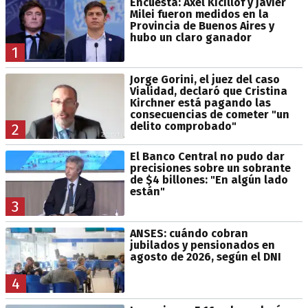
Encuesta: Axel Kicillof y Javier
Milei fueron medidos en la
Provincia de Buenos Aires y
hubo un claro ganador
1
Jorge Gorini, el juez del caso
Vialidad, declaró que Cristina
Kirchner está pagando las
consecuencias de cometer "un
delito comprobado"
2
El Banco Central no pudo dar
precisiones sobre un sobrante
de $4 billones: "En algún lado
están"
3
ANSES: cuándo cobran
jubilados y pensionados en
agosto de 2026, según el DNI
4