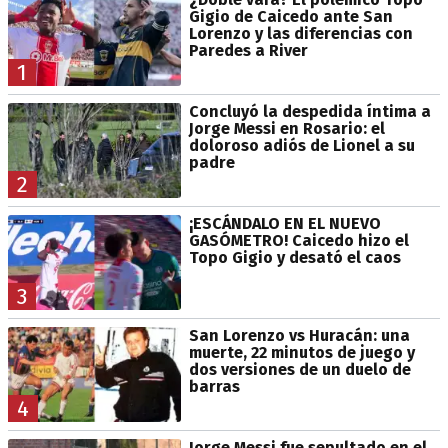
Gigio de Caicedo ante San
Lorenzo y las diferencias con
Paredes a River
1
Concluyó la despedida íntima a
Jorge Messi en Rosario: el
doloroso adiós de Lionel a su
padre
2
¡ESCÁNDALO EN EL NUEVO
GASÓMETRO! Caicedo hizo el
Topo Gigio y desató el caos
3
San Lorenzo vs Huracán: una
muerte, 22 minutos de juego y
dos versiones de un duelo de
barras
4
Jorge Messi fue sepultado en el