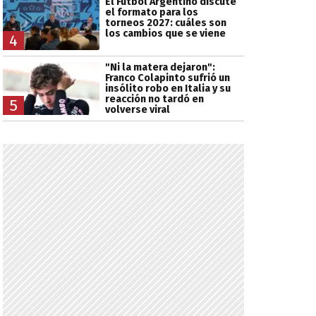
El Fútbol Argentino discute
el formato para los
torneos 2027: cuáles son
los cambios que se viene
4
"Ni la matera dejaron":
Franco Colapinto sufrió un
insólito robo en Italia y su
reacción no tardó en
5
volverse viral