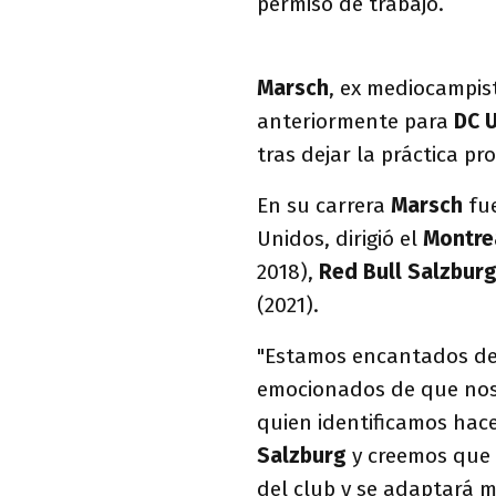
permiso de trabajo.
Marsch
, ex mediocampis
anteriormente para
DC 
tras dejar la práctica p
En su carrera
Marsch
fu
Unidos, dirigió el
Montre
2018),
Red Bull Salzbur
(2021).
"Estamos encantados de d
emocionados de que nos 
quien identificamos hac
Salzburg
y creemos que s
del club y se adaptará m