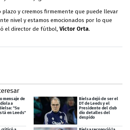
 plazo y creemos firmemente que puede llevar
iente nivel y estamos emocionados por lo que
ó el director de fútbol,
Victor Orta
.
teresar
do mensaje de
Bielsa dejó de ser el
diola a
DT de Leeds y el
Bielsa: "Su
Presidente del club
stá en Leeds"
dio detalles del
despido
criticó a
Bielsa reconoció la