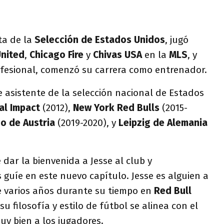
ta de la
Selección de Estados Unidos
, jugó
United
,
Chicago Fire
y
Chivas
USA
en la
MLS
, y
rofesional, comenzó su carrera como entrenador.
e asistente de la selección nacional de Estados
al
Impact
(2012),
New York Red Bulls
(2015-
go de Austria
(2019-2020), y
Leipzig de Alemania
ar la bienvenida a Jesse al club y
guíe en este nuevo capítulo. Jesse es alguien a
e varios años durante su tiempo en
Red Bull
u filosofía y estilo de fútbol se alinea con el
uy bien a los jugadores.