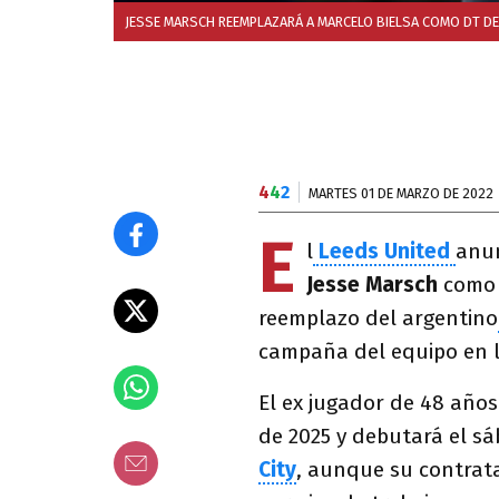
JESSE MARSCH REEMPLAZARÁ A MARCELO BIELSA COMO DT DE
4
4
2
MARTES 01 DE MARZO DE 2022
E
l
Leeds United
anun
Jesse Marsch
como 
reemplazo del argentino
campaña del equipo en 
El ex jugador de 48 año
de 2025 y debutará el s
City
, aunque su contrata