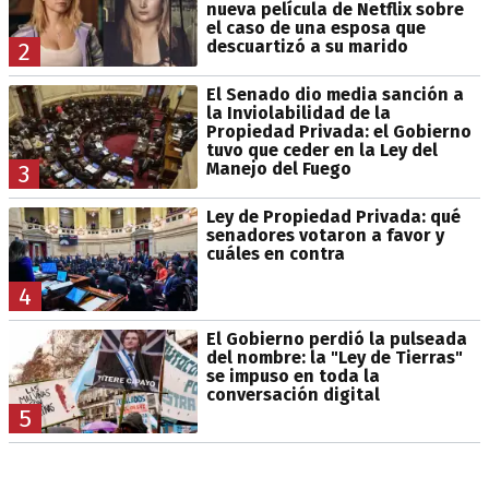
nueva película de Netflix sobre
el caso de una esposa que
descuartizó a su marido
2
El Senado dio media sanción a
la Inviolabilidad de la
Propiedad Privada: el Gobierno
tuvo que ceder en la Ley del
Manejo del Fuego
3
Ley de Propiedad Privada: qué
senadores votaron a favor y
cuáles en contra
4
El Gobierno perdió la pulseada
del nombre: la "Ley de Tierras"
se impuso en toda la
conversación digital
5