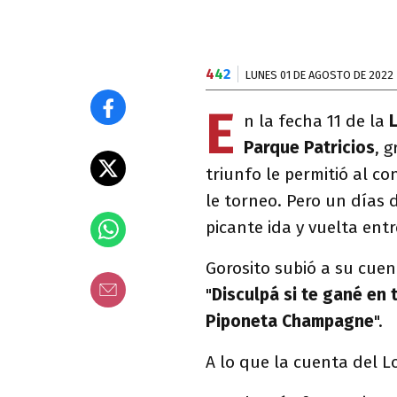
4
4
2
LUNES 01 DE AGOSTO DE 2022
E
n la fecha 11 de la
Parque Patricios
, 
triunfo le permitió al c
le torneo. Pero un días
picante ida y vuelta entr
Gorosito subió a su cuen
"
Disculpá si te gané en 
Piponeta Champagne
".
A lo que la cuenta del Lo