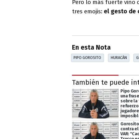
Pero lo más fuerte vino
tres emojis:
el gesto de 
En esta Nota
PIPO GOROSITO
HURACÁN
G
También te puede in
Pipo Gor
una fras
sobre la 
refuerzos
jugadore
imposibl
Gorosito
contra el
VAR: "Ca
Trucco es