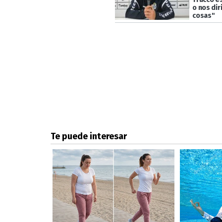
o nos dir
cosas"