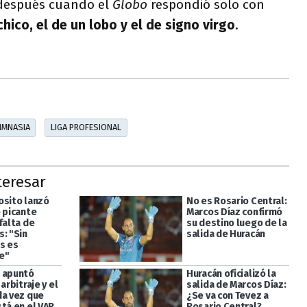
 después cuando el
Globo
respondió solo con
chico, el de un lobo y el de signo virgo
.
IMNASIA
LIGA PROFESIONAL
teresar
osito lanzó
No es Rosario Central:
e picante
Marcos Díaz confirmó
falta de
su destino luego de la
: "Sin
salida de Huracán
s es
e"
 apuntó
Huracán oficializó la
 arbitraje y el
salida de Marcos Díaz:
da vez que
¿Se va con Tevez a
tá en el VAR
Rosario Central?