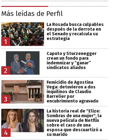
Más leídas de Perfil
La Rosada busca culpables
después de la derrota en
el Senado y recalcula su
estrategia
1
Caputo y Sturzenegger
crean un fondo para
indemnizar y “ganar”
sindicatos aliados
2
Femicidio de Agostina
Vega: detuvieron a dos
inquilinos de Claudio
Barrelier por
3
encubrimiento agravado
La historia real de "Elize:
Sombras de una mujer", la
nueva película de Netflix
sobre el caso de una
esposa que descuartizó a
4
su marido