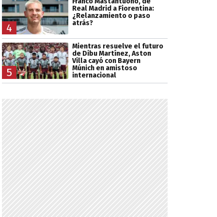
Franco Mastantuono, de
Real Madrid a Fiorentina:
¿Relanzamiento o paso
atrás?
4
Mientras resuelve el futuro
de Dibu Martínez, Aston
Villa cayó con Bayern
Múnich en amistoso
5
internacional