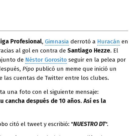
Liga Profesional
,
Gimnasia
derrotó a
Huracán
en
gracias al gol en contra de
Santiago Hezze
. El
onjunto de
Néstor Gorosito
seguir en la pelea por
 después,
Pipo
publicó un meme que inició un
e las cuentas de Twitter entre los clubes.
ta una foto con el siguiente mensaje:
tu cancha después de 10 años. Así es la
bo citó el tweet y escribió: "
NUESTRO DT
".