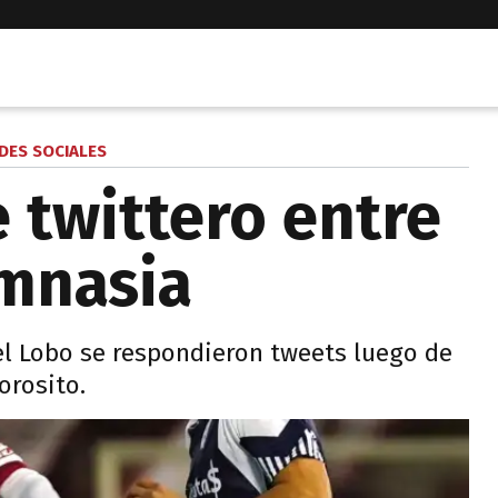
DES SOCIALES
 twittero entre
mnasia
 el Lobo se respondieron tweets luego de
orosito.