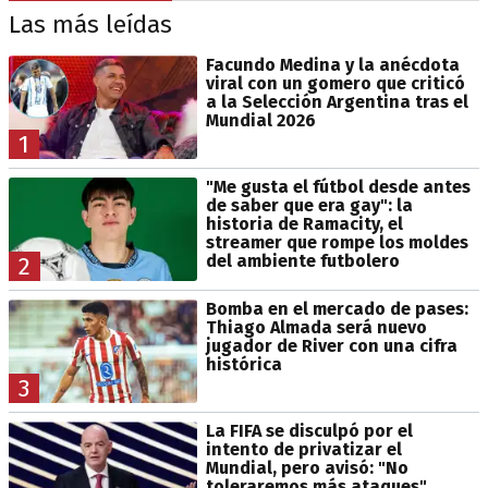
Las más leídas
Facundo Medina y la anécdota
viral con un gomero que criticó
a la Selección Argentina tras el
Mundial 2026
1
"Me gusta el fútbol desde antes
de saber que era gay": la
historia de Ramacity, el
streamer que rompe los moldes
del ambiente futbolero
2
Bomba en el mercado de pases:
Thiago Almada será nuevo
jugador de River con una cifra
histórica
3
La FIFA se disculpó por el
intento de privatizar el
Mundial, pero avisó: "No
toleraremos más ataques"