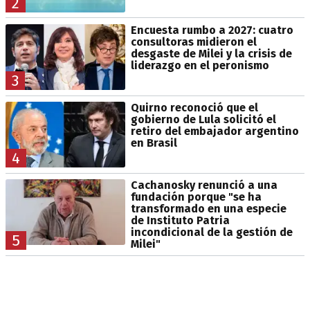
2
Encuesta rumbo a 2027: cuatro
consultoras midieron el
desgaste de Milei y la crisis de
liderazgo en el peronismo
3
Quirno reconoció que el
gobierno de Lula solicitó el
retiro del embajador argentino
en Brasil
4
Cachanosky renunció a una
fundación porque "se ha
transformado en una especie
de Instituto Patria
incondicional de la gestión de
5
Milei"