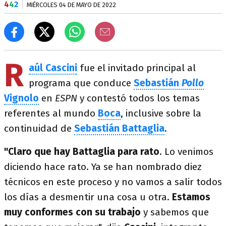
4
4
2
MIÉRCOLES 04 DE MAYO DE 2022
R
aúl Cascini
fue el invitado principal al
programa que conduce
Sebastián
Pollo
Vignolo
en
ESPN
y contestó todos los temas
referentes al mundo
Boca
, inclusive sobre la
continuidad de
Sebastián Battaglia
.
"Claro que hay Battaglia para rato
. Lo venimos
diciendo hace rato. Ya se han nombrado diez
técnicos en este proceso y no vamos a salir todos
los días a desmentir una cosa u otra.
Estamos
muy conformes con su trabajo
y sabemos que