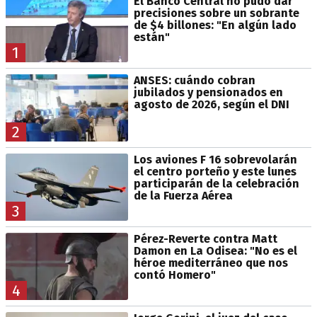
El Banco Central no pudo dar
precisiones sobre un sobrante
de $4 billones: "En algún lado
están"
1
ANSES: cuándo cobran
jubilados y pensionados en
agosto de 2026, según el DNI
2
Los aviones F 16 sobrevolarán
el centro porteño y este lunes
participarán de la celebración
de la Fuerza Aérea
3
Pérez-Reverte contra Matt
Damon en La Odisea: "No es el
héroe mediterráneo que nos
contó Homero"
4