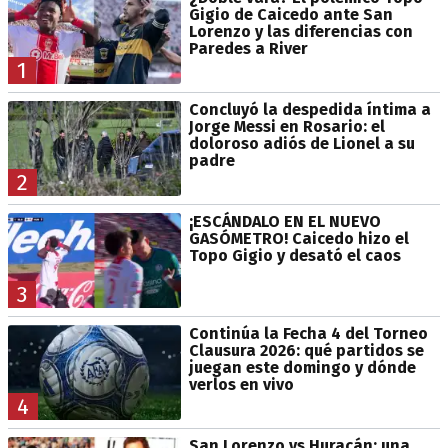
Gigio de Caicedo ante San
Lorenzo y las diferencias con
Paredes a River
1
Concluyó la despedida íntima a
Jorge Messi en Rosario: el
doloroso adiós de Lionel a su
padre
2
¡ESCÁNDALO EN EL NUEVO
GASÓMETRO! Caicedo hizo el
Topo Gigio y desató el caos
3
Continúa la Fecha 4 del Torneo
Clausura 2026: qué partidos se
juegan este domingo y dónde
verlos en vivo
4
San Lorenzo vs Huracán: una