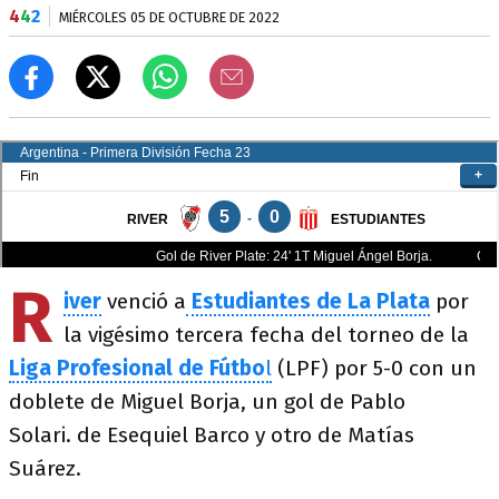
4
4
2
MIÉRCOLES 05 DE OCTUBRE DE 2022
R
iver
venció a
Estudiantes de La Plata
por
la vigésimo tercera fecha del torneo de la
" class="" width="100%" height="100%" style="border:0"
Liga Profesional de Fútbo
l
(LPF) por 5-0 con un
allowfullscreen>
doblete de Miguel Borja, un gol de Pablo
Solari. de Esequiel Barco y otro de Matías
Suárez.