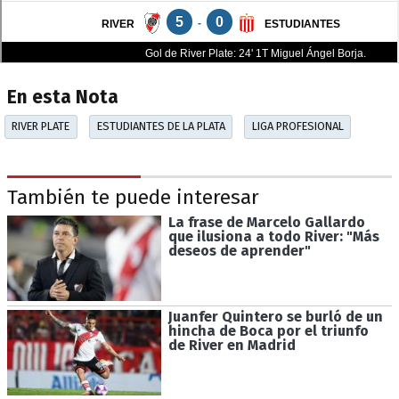
En esta Nota
" class="" width="100%" height="100%" style="border:0"
RIVER PLATE
ESTUDIANTES DE LA PLATA
LIGA PROFESIONAL
allowfullscreen>
También te puede interesar
La frase de Marcelo Gallardo
que ilusiona a todo River: "Más
deseos de aprender"
Juanfer Quintero se burló de un
hincha de Boca por el triunfo
de River en Madrid