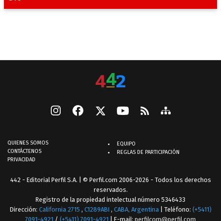
QUIENES SOMOS
EQUIPO
CONTÁCTENOS
REGLAS DE PARTICIPACIÓN
PRIVACIDAD
442 - Editorial Perfil S.A.
| © Perfil.com 2006-2026 - Todos los derechos
reservados.
Registro de la propiedad intelectual número 5346433
Dirección:
California 2715
,
C1289ABI
,
CABA, Argentina
| Teléfono:
(+5411)
7091-4921
/
(+5411) 7091-4921
| E-mail:
perfilcom@perfil.com