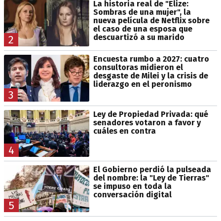
La historia real de "Elize:
Sombras de una mujer", la
nueva película de Netflix sobre
el caso de una esposa que
descuartizó a su marido
2
Encuesta rumbo a 2027: cuatro
consultoras midieron el
desgaste de Milei y la crisis de
liderazgo en el peronismo
3
Ley de Propiedad Privada: qué
senadores votaron a favor y
cuáles en contra
4
El Gobierno perdió la pulseada
del nombre: la "Ley de Tierras"
se impuso en toda la
conversación digital
5