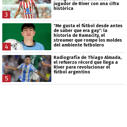
jugador de River con una cifra
histórica
3
"Me gusta el fútbol desde antes
de saber que era gay": la
historia de Ramacity, el
streamer que rompe los moldes
del ambiente futbolero
4
Radiografía de Thiago Almada,
el refuerzo récord que llega a
River para revolucionar el
fútbol argentino
5