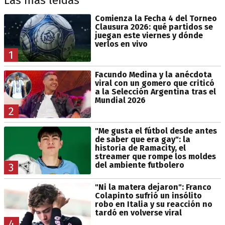
Las más leídas
Comienza la Fecha 4 del Torneo
Clausura 2026: qué partidos se
juegan este viernes y dónde
verlos en vivo
1
Facundo Medina y la anécdota
viral con un gomero que criticó
a la Selección Argentina tras el
Mundial 2026
2
"Me gusta el fútbol desde antes
de saber que era gay": la
historia de Ramacity, el
streamer que rompe los moldes
del ambiente futbolero
3
"Ni la matera dejaron": Franco
Colapinto sufrió un insólito
robo en Italia y su reacción no
tardó en volverse viral
4