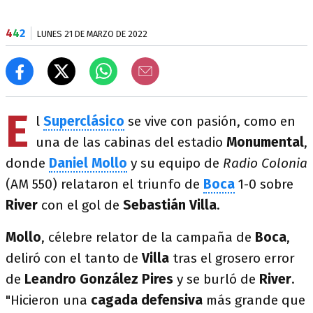
4
4
2
LUNES 21 DE MARZO DE 2022
E
l
Superclásico
se vive con pasión, como en
una de las cabinas del estadio
Monumental
,
donde
Daniel Mollo
y su equipo de
Radio Colonia
(AM 550) relataron el triunfo de
Boca
1-0 sobre
River
con el gol de
Sebastián Villa
.
Mollo
, célebre relator de la campaña de
Boca
,
deliró con el tanto de
Villa
tras el grosero error
de
Leandro González Pires
y se burló de
River
.
"Hicieron una
cagada defensiva
más grande que