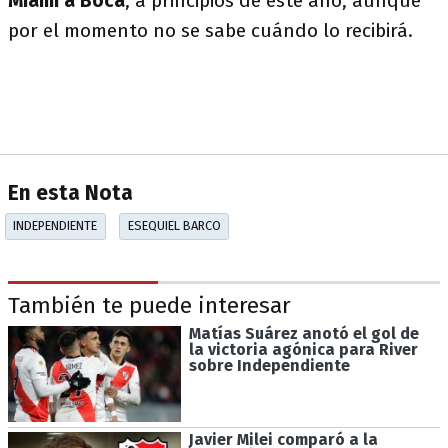
Miami a Boca
, a principios de este año, aunque
por el momento no se sabe cuándo lo recibirá.
En esta Nota
INDEPENDIENTE
ESEQUIEL BARCO
También te puede interesar
Matías Suárez anotó el gol de
la victoria agónica para River
sobre Independiente
Javier Milei comparó a la