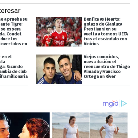
teresar
ne a prueba su
Benfica vs Hearts:
 ante Tigre:
golazo de Gianluca
 se espera
Prestianni en su
da, Coudet
vuelta a torneos UEFA
ducir los
tras el escándalo con
 invertidos en
Vinicius
r en el
Viejos conocidos,
 la
nueva ilusión: el
ga: Facundo
reencuentro de Thiago
ambia de club
Almada y Francisco
ifra millonaria
Ortega en River