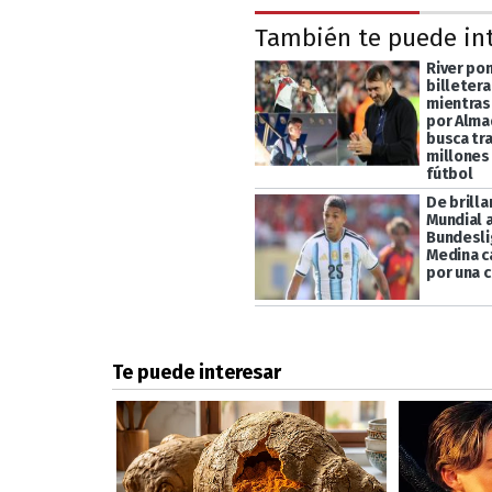
También te puede in
River po
billetera
mientras
por Alma
busca tra
millones
fútbol
De brilla
Mundial a
Bundesli
Medina c
por una c