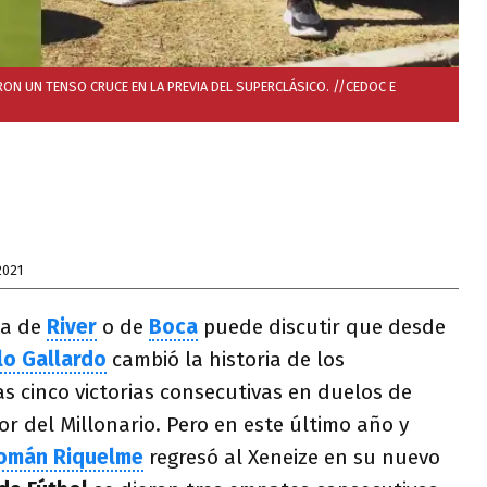
ON UN TENSO CRUCE EN LA PREVIA DEL SUPERCLÁSICO. //CEDOC E
2021
ea de
River
o de
Boca
puede discutir que desde
lo Gallardo
cambió la historia de los
as cinco victorias consecutivas en duelos de
or del Millonario. Pero en este último año y
omán Riquelme
regresó al Xeneize en su nuevo