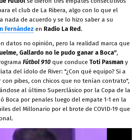
de Fútbol
se dieron tres empates consecutivos
ara el club de La Ribera, algo con lo que el
a nada de acuerdo y se lo hizo saber a su
an Fernández
en
Radio La Red.
on datos no opinión, pero la realidad marca que
uelme, Gallardo no le pudo ganar a Boca"
,
programa
Fútbol 910
que conduce
Toti Pasman
y
iata del ídolo de River: "¿Con qué equipo? Si a
r con pibes, con chicos que no tenían contrato",
ándose al último Superclásico por la Copa de la
ó Boca por penales luego del empate 1-1 en la
les del Millonario por el brote de COVID-19 que
onal.