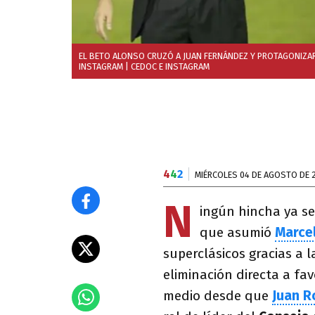
EL BETO ALONSO CRUZÓ A JUAN FERNÁNDEZ Y PROTAGONIZAR
INSTAGRAM
| CEDOC E INSTAGRAM
4
4
2
MIÉRCOLES 04 DE AGOSTO DE 
N
ingún hincha ya s
que asumió
Marce
superclásicos gracias a l
eliminación directa a fav
medio desde que
Juan R