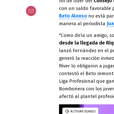
rol de líder del
Consejo 
con un saldo favorable p
Beto Alonso
no está par
manera al periodista
Ju
"Como diría un amigo, s
desde la llegada de Riq
lanzó Fernández en el 
generó la reacción inmed
River lo obligaron a juga
contestó el Beto remont
Liga Profesional que gan
Bombonera con los juveni
afectó al plantel profesi