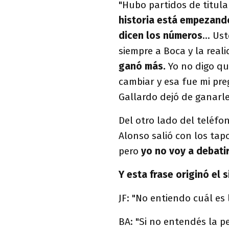
"Hubo partidos de titula
historia está empezand
dicen los números
... U
siempre a Boca y la rea
ganó más.
Yo no digo qu
cambiar y esa fue mi pr
Gallardo dejó de ganarle
Del otro lado del teléfo
Alonso salió con los tap
pero
yo no voy a debati
Y esta frase originó el 
JF: "No entiendo cuál es 
BA: "Si no entendés la p