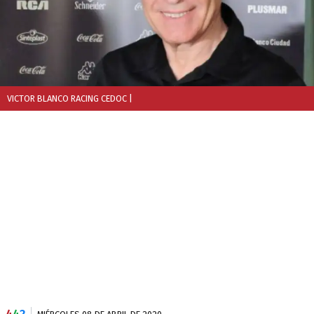
VICTOR BLANCO RACING CEDOC
|
4
4
2