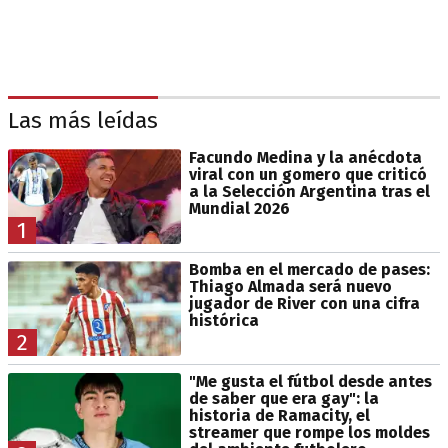
Las más leídas
Facundo Medina y la anécdota
viral con un gomero que criticó
a la Selección Argentina tras el
Mundial 2026
1
Bomba en el mercado de pases:
Thiago Almada será nuevo
jugador de River con una cifra
histórica
2
"Me gusta el fútbol desde antes
de saber que era gay": la
historia de Ramacity, el
streamer que rompe los moldes