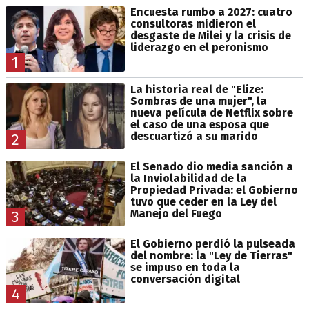
Encuesta rumbo a 2027: cuatro
consultoras midieron el
desgaste de Milei y la crisis de
liderazgo en el peronismo
1
La historia real de "Elize:
Sombras de una mujer", la
nueva película de Netflix sobre
el caso de una esposa que
descuartizó a su marido
2
El Senado dio media sanción a
la Inviolabilidad de la
Propiedad Privada: el Gobierno
tuvo que ceder en la Ley del
Manejo del Fuego
3
El Gobierno perdió la pulseada
del nombre: la "Ley de Tierras"
se impuso en toda la
conversación digital
4