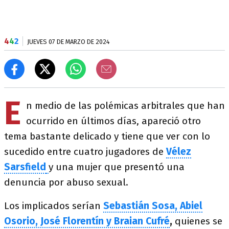
4
4
2
JUEVES 07 DE MARZO DE 2024
E
n medio de las polémicas arbitrales que han
ocurrido en últimos días, apareció otro
tema bastante delicado y tiene que ver con lo
sucedido entre cuatro jugadores de
Vélez
Sarsfield
y una mujer que presentó una
denuncia por abuso sexual.
Los implicados serían
Sebastián Sosa, Abiel
Osorio, José Florentín y Braian Cufré
,
quienes se