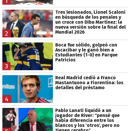
1
Tres lesionados, Lionel Scaloni
en búsqueda de los penales y
un cruce con Dibu Martínez: la
nueva versión sobre la final del
Mundial 2026
2
Boca fue sólido, golpeó con
Ascacibar y le ganó bien a
Estudiantes (1-0) en Parque
Patricios
3
Real Madrid cedió a Franco
Mastantuono a Fiorentina: los
detalles del préstamo
4
Pablo Lunati liquidó a un
jugador de River: "pensé que
había diferencia entre los
blancos y los 'otros', pero no
tienen cerebro"