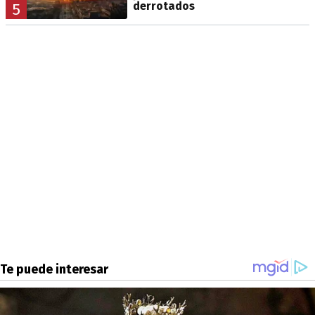
derrotados
5