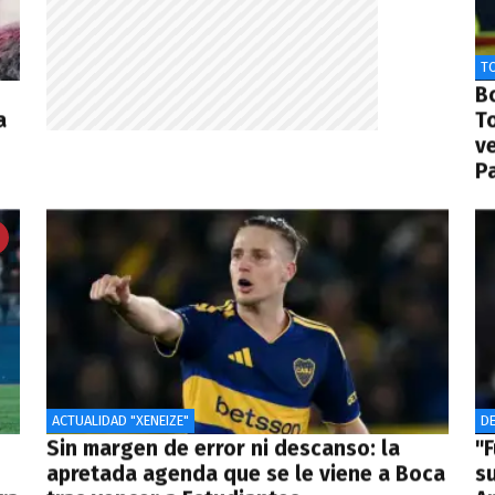
T
Bo
a
T
v
Pa
ACTUALIDAD "XENEIZE"
D
Sin margen de error ni descanso: la
"F
apretada agenda que se le viene a Boca
su