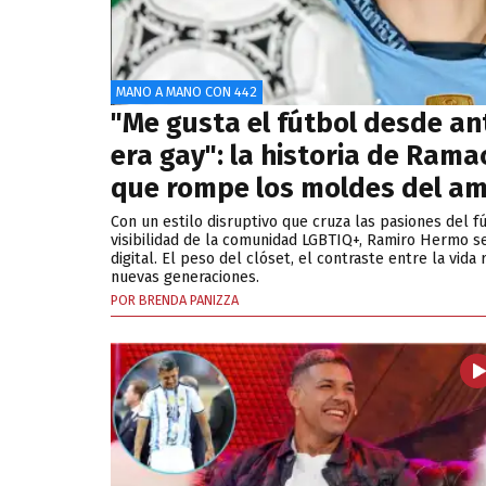
MANO A MANO CON 442
"Me gusta el fútbol desde an
era gay": la historia de Ramac
que rompe los moldes del am
Con un estilo disruptivo que cruza las pasiones del fú
visibilidad de la comunidad LGBTIQ+, Ramiro Hermo s
digital. El peso del clóset, el contraste entre la vida r
nuevas generaciones.
POR BRENDA PANIZZA