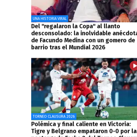
UNA HISTORIA VIRAL
Del "regalaron la Copa" al llanto
desconsolado: la inolvidable anécdot
de Facundo Medina con un gomero de
barrio tras el Mundial 2026
TORNEO CLAUSURA 2026
Polémica y final caliente en Victoria:
Tigre y Belgrano empataron 0-0 por la