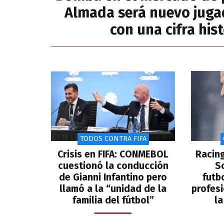
Almada será nuevo juga
con una cifra his
TODOS CONTRA FIFA
Crisis en FIFA: CONMEBOL
Racin
cuestionó la conducción
S
de Gianni Infantino pero
futb
llamó a la “unidad de la
profesi
familia del fútbol”
la