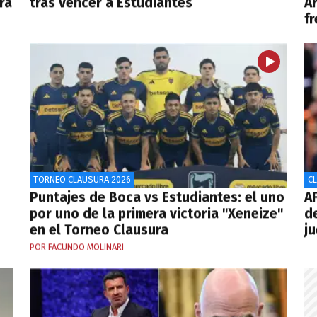
ra
tras vencer a Estudiantes
A
f
TORNEO CLAUSURA 2026
C
Puntajes de Boca vs Estudiantes: el uno
AF
por uno de la primera victoria "Xeneize"
d
en el Torneo Clausura
j
POR FACUNDO MOLINARI