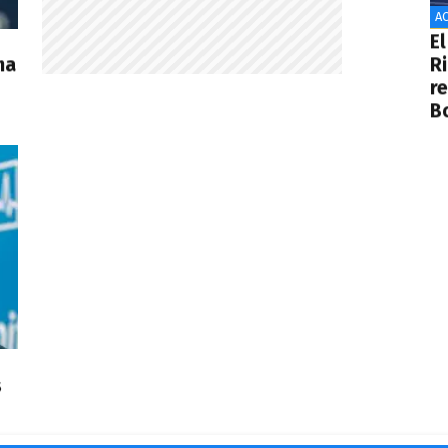
AC
El
ma
R
r
B
s