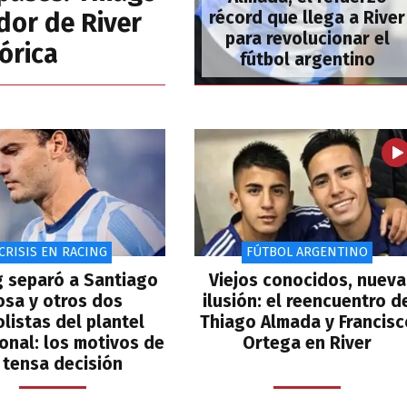
dor de River
récord que llega a River
para revolucionar el
tórica
fútbol argentino
CRISIS EN RACING
FÚTBOL ARGENTINO
g separó a Santiago
Viejos conocidos, nueva
osa y otros dos
ilusión: el reencuentro d
olistas del plantel
Thiago Almada y Francisc
onal: los motivos de
Ortega en River
 tensa decisión