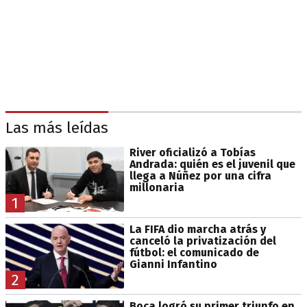
Las más leídas
River oficializó a Tobías
Andrada: quién es el juvenil que
llega a Núñez por una cifra
millonaria
1
La FIFA dio marcha atrás y
canceló la privatización del
fútbol: el comunicado de
Gianni Infantino
2
Boca logró su primer triunfo en