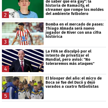
de saber que era gay": la
historia de Ramacity, el
streamer que rompe los moldes
del ambiente futbolero
2
Bomba en el mercado de pases:
Thiago Almada será nuevo
jugador de River con una cifra
histórica
3
La FIFA se disculpó por el
intento de privatizar el
Mundial, pero avisó: "No
toleraremos más ataques"
4
El blooper del año: el micro de
Boca se fue del Ducó y dejó
varados a cuatro futbolistas
5