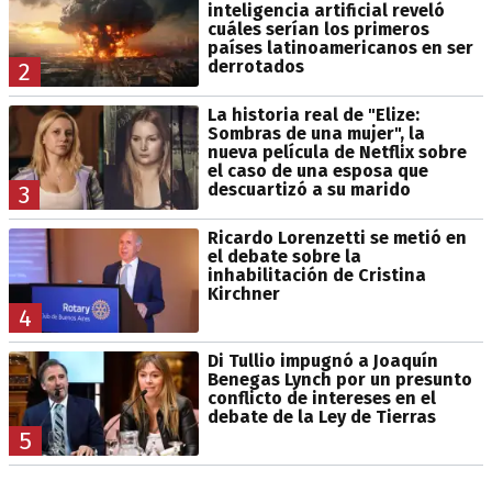
inteligencia artificial reveló
cuáles serían los primeros
países latinoamericanos en ser
derrotados
2
La historia real de "Elize:
Sombras de una mujer", la
nueva película de Netflix sobre
el caso de una esposa que
descuartizó a su marido
3
Ricardo Lorenzetti se metió en
el debate sobre la
inhabilitación de Cristina
Kirchner
4
Di Tullio impugnó a Joaquín
Benegas Lynch por un presunto
conflicto de intereses en el
debate de la Ley de Tierras
5