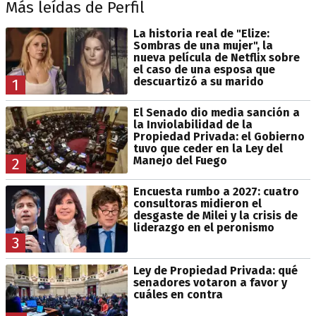
Más leídas de Perfil
La historia real de "Elize:
Sombras de una mujer", la
nueva película de Netflix sobre
el caso de una esposa que
descuartizó a su marido
1
El Senado dio media sanción a
la Inviolabilidad de la
Propiedad Privada: el Gobierno
tuvo que ceder en la Ley del
Manejo del Fuego
2
Encuesta rumbo a 2027: cuatro
consultoras midieron el
desgaste de Milei y la crisis de
liderazgo en el peronismo
3
Ley de Propiedad Privada: qué
senadores votaron a favor y
cuáles en contra