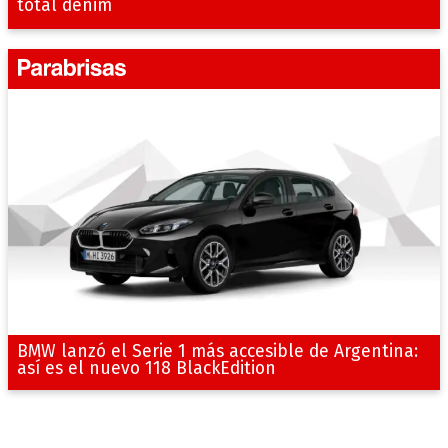
total denim
BMW lanzó el Serie 1 más accesible de Argentina:
así es el nuevo 118 BlackEdition