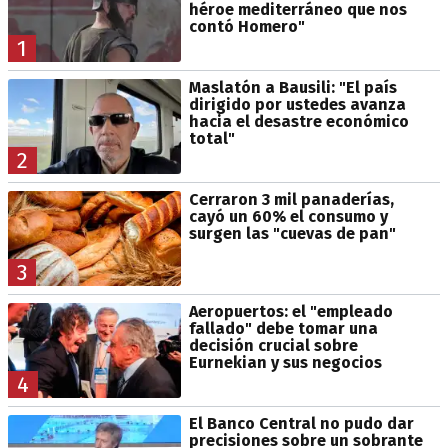
héroe mediterráneo que nos
contó Homero"
1
Maslatón a Bausili: "El país
dirigido por ustedes avanza
hacia el desastre económico
total"
2
Cerraron 3 mil panaderías,
cayó un 60% el consumo y
surgen las "cuevas de pan"
3
Aeropuertos: el "empleado
fallado" debe tomar una
decisión crucial sobre
Eurnekian y sus negocios
4
El Banco Central no pudo dar
precisiones sobre un sobrante