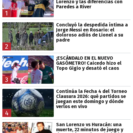
Lorenzo y las diferencias con
Paredes a River
1
Concluyó la despedida íntima a
Jorge Messi en Rosario: el
doloroso adiós de Lionel a su
padre
2
¡ESCÁNDALO EN EL NUEVO
GASÓMETRO! Caicedo hizo el
Topo Gigio y desató el caos
3
Continúa la Fecha 4 del Torneo
Clausura 2026: qué partidos se
juegan este domingo y dónde
verlos en vivo
4
San Lorenzo vs Huracán: una
muerte, 22 minutos de juego y