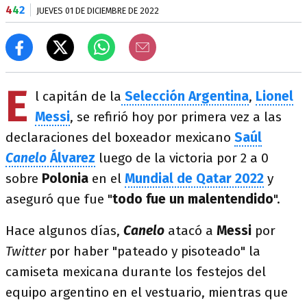
4
4
2
JUEVES 01 DE DICIEMBRE DE 2022
E
l capitán de la
Selección Argentina
,
Lionel
Messi
, se refirió hoy por primera vez a las
declaraciones del boxeador mexicano
Saúl
Canelo
Álvarez
luego de la victoria por 2 a 0
sobre
Polonia
en el
Mundial de Qatar 2022
y
aseguró que fue "
todo fue un malentendido
".
Hace algunos días,
Canelo
atacó a
Messi
por
Twitter
por haber "pateado y pisoteado" la
camiseta mexicana durante los festejos del
equipo argentino en el vestuario, mientras que