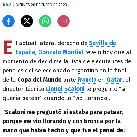
4
4
2
VIERNES 20 DE ENERO DE 2023
E
l actual lateral derecho de
Sevilla
de
España
,
Gonzalo Montiel
reveló hoy que al
momento de decidirse la lista de ejecutantes de
penales del seleccionado argentino en la final
de la
Copa del Mundo
ante
Francia
en
Qatar
, el
director técnico
Lionel Scaloni
le preguntó “si
quería patear” cuando lo “vio llorando”.
“
Scaloni me preguntó si estaba para patear,
porque me vio llorando y con bronca por la
mano que había hecho y que fue el penal del