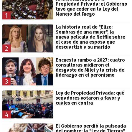
Propiedad Privada: el Gobierno
tuvo que ceder en la Ley del
Manejo del Fuego
1
La historia real de "Elize:
Sombras de una mujer", la
nueva película de Netflix sobre
el caso de una esposa que
descuartizó a su marido
2
Encuesta rumbo a 2027: cuatro
consultoras midieron el
desgaste de Milei y la crisis de
liderazgo en el peronismo
3
Ley de Propiedad Privada: qué
senadores votaron a favor y
cuáles en contra
4
El Gobierno perdió la pulseada
del nombre: la "Ley de Tierras"