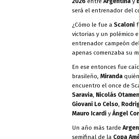
2026
entre
Argentina
y
será el entrenador del c
¿Cómo le fue a
Scaloni
f
victorias y un polémico e
entrenador campeón d
apenas comenzaba su ma
En ese entonces fue caíd
brasileño,
Miranda
quién
encuentro el once de Sca
Saravia
,
Nicolás Otamen
Giovani Lo Celso
,
Rodri
Mauro Icardi
y
Ángel Co
Un año más tarde
Argen
semifinal de la
Copa Amé