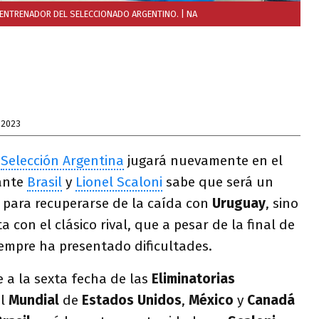
O ENTRENADOR DEL SELECCIONADO ARGENTINO.
| NA
 2023
a
Selección Argentina
jugará nuevamente en el
nte
Brasil
y
Lionel Scaloni
sabe que será un
o para recuperarse de la caída con
Uruguay
, sino
 con el clásico rival, que a pesar de la final de
iempre ha presentado dificultades.
 a la sexta fecha de las
Eliminatorias
al
Mundial
de
Estados Unidos
,
México
y
Canadá