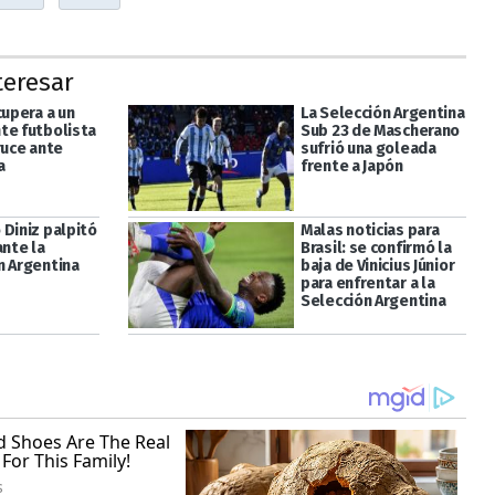
teresar
cupera a un
La Selección Argentina
te futbolista
Sub 23 de Mascherano
ruce ante
sufrió una goleada
a
frente a Japón
 Diniz palpitó
Malas noticias para
ante la
Brasil: se confirmó la
n Argentina
baja de Vinicius Júnior
para enfrentar a la
Selección Argentina