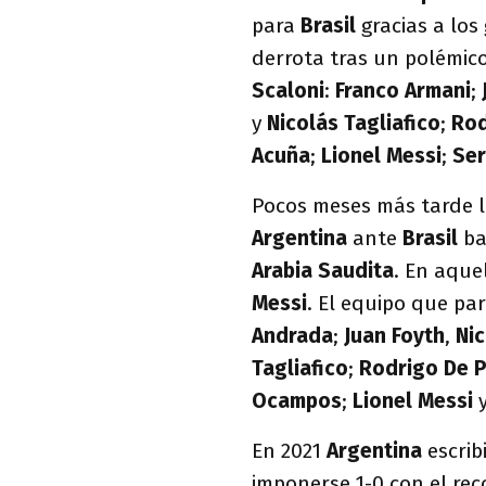
para
Brasil
gracias a los
derrota tras un polémico
Scaloni
:
Franco Armani
;
y
Nicolás Tagliafico
;
Rod
Acuña
;
Lionel Messi
;
Ser
Pocos meses más tarde ll
Argentina
ante
Brasil
ba
Arabia Saudita
. En aque
Messi
. El equipo que pa
Andrada
;
Juan Foyth
,
Ni
Tagliafico
;
Rodrigo De P
Ocampos
;
Lionel
Messi
En 2021
Argentina
escrib
imponerse 1-0 con el re