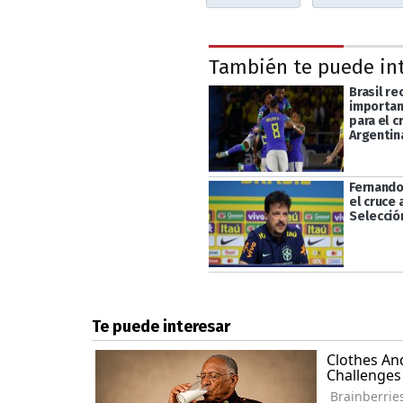
También te puede in
Brasil re
importan
para el c
Argentin
Fernando
el cruce 
Selecció