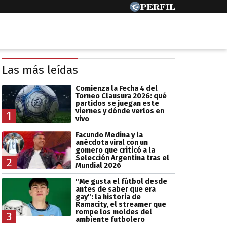
Las más leídas
Comienza la Fecha 4 del
Torneo Clausura 2026: qué
partidos se juegan este
viernes y dónde verlos en
1
vivo
Facundo Medina y la
anécdota viral con un
gomero que criticó a la
Selección Argentina tras el
2
Mundial 2026
"Me gusta el fútbol desde
antes de saber que era
gay": la historia de
Ramacity, el streamer que
rompe los moldes del
3
ambiente futbolero