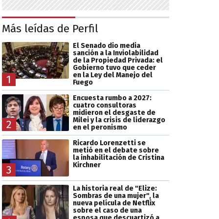
Más leídas de Perfil
El Senado dio media
sanción a la Inviolabilidad
de la Propiedad Privada: el
Gobierno tuvo que ceder
en la Ley del Manejo del
1
Fuego
Encuesta rumbo a 2027:
cuatro consultoras
midieron el desgaste de
Milei y la crisis de liderazgo
2
en el peronismo
Ricardo Lorenzetti se
metió en el debate sobre
la inhabilitación de Cristina
Kirchner
3
La historia real de "Elize:
Sombras de una mujer", la
nueva película de Netflix
sobre el caso de una
esposa que descuartizó a