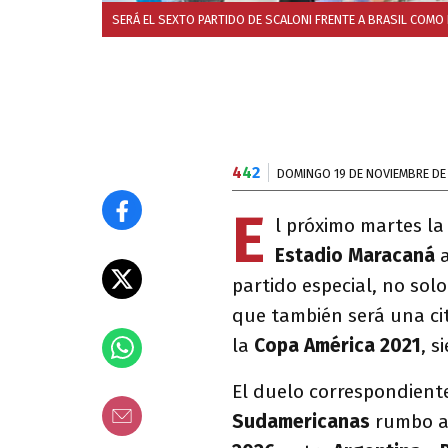
SERÁ EL SEXTO PARTIDO DE SCALONI FRENTE A BRASIL COM
4
4
2
DOMINGO 19 DE NOVIEMBRE DE
E
l próximo martes l
Estadio Maracaná
a
partido especial, no sol
que también será una cita
la
Copa América 2021
, s
El duelo correspondiente
Sudamericanas
rumbo 