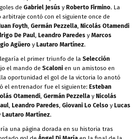
 goles de
Gabriel Jesús
y
Roberto Firmino
. La
 arbitraje contó con el siguiente once de
Juan
Foyth
,
Germán Pezzella
,
Nicolás Otamendi
rigo De Paul
,
Leandro Paredes
y
Marcos
gio
Agüero
y
Lautaro Martínez
.
egaría el primer triunfo de la
Selección
jo el mando de
Scaloni
en un amistoso en
lla oportunidad el gol de la victoria lo anotó
ró el entrenador fue el siguiente:
Esteban
colás Otamendi
,
Germán
Pezzella
y
Nicolás
aul
,
Leandro Paredes
,
Giovani Lo Celso
y
Lucas
y
Lautaro Martínez
.
iría una página dorada en su historia tras
cordado gol de
Ángel Di María
en la final de la