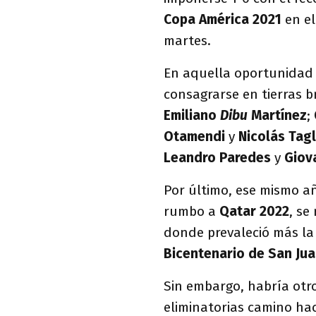
Copa América 2021
en e
martes.
En aquella oportunidad 
consagrarse en tierras b
Emiliano
Dibu
Martínez
;
Otamendi
y
Nicolás Tagl
Leandro Paredes
y
Giov
Por último, ese mismo a
rumbo a
Qatar 2022
, se
donde prevaleció más la 
Bicentenario de San Ju
Sin embargo, habría otr
eliminatorias camino ha