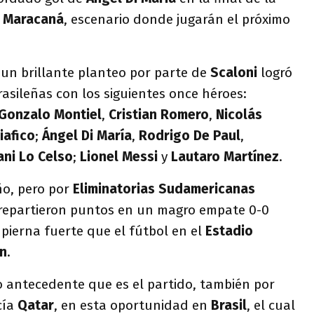
l
Maracaná
, escenario donde jugarán el próximo
un brillante planteo por parte de
Scaloni
logró
rasileñas con los siguientes once héroes:
Gonzalo
Montiel
,
Cristian
Romero
,
Nicolás
iafico
;
Ángel Di María
,
Rodrigo De Paul
,
ani Lo Celso
;
Lionel Messi
y
Lautaro Martínez
.
ño, pero por
Eliminatorias Sudamericanas
 repartieron puntos en un magro empate 0-0
pierna fuerte que el fútbol en el
Estadio
an
.
o antecedente que es el partido, también por
cía
Qatar
, en esta oportunidad en
Brasil
, el cual