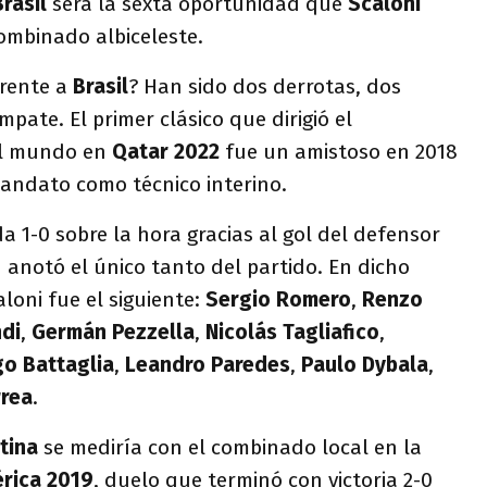
Brasil
será la sexta oportunidad que
Scaloni
ombinado albiceleste.
rente a
Brasil
? Han sido dos derrotas, dos
mpate. El primer clásico que dirigió el
el mundo en
Qatar 2022
fue un amistoso en 2018
ndato como técnico interino.
a 1-0 sobre la hora gracias al gol del defensor
 anotó el único tanto del partido. En dicho
loni fue el siguiente:
Sergio
Romero
,
Renzo
di
,
Germán Pezzella
,
Nicolás Tagliafico
,
go Battaglia
,
Leandro Paredes
,
Paulo Dybala
,
rrea
.
tina
se mediría con el combinado local en la
rica 2019
, duelo que terminó con victoria 2-0