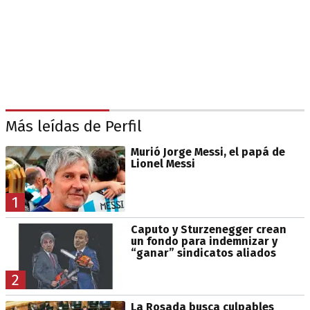
Más leídas de Perfil
Murió Jorge Messi, el papá de
Lionel Messi
1
Caputo y Sturzenegger crean
un fondo para indemnizar y
“ganar” sindicatos aliados
2
La Rosada busca culpables