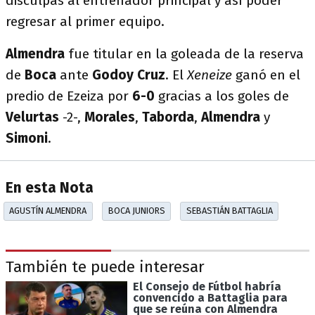
disculpas al entrenador principal y así poder
regresar al primer equipo.
Almendra
fue titular en la goleada de la reserva
de
Boca
ante
Godoy Cruz
. El
Xeneize
ganó en el
predio de Ezeiza por
6-0
gracias a los goles de
Velurtas
-2-,
Morales
,
Taborda
,
Almendra
y
Simoni
.
En esta Nota
AGUSTÍN ALMENDRA
BOCA JUNIORS
SEBASTIÁN BATTAGLIA
También te puede interesar
El Consejo de Fútbol habría
convencido a Battaglia para
que se reúna con Almendra