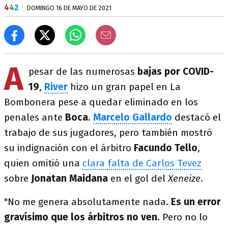
4
4
2
DOMINGO 16 DE MAYO DE 2021
A
pesar de las numerosas
bajas por COVID-
19
,
River
hizo un gran papel en La
Bombonera pese a quedar eliminado en los
penales ante
Boca
.
Marcelo Gallardo
destacó el
trabajo de sus jugadores, pero también mostró
su indignación con el árbitro
Facundo Tello
,
quien omitió una
clara falta de Carlos Tevez
sobre
Jonatan Maidana
en el gol del
Xeneize
.
"No me genera absolutamente nada.
Es un error
gravísimo que los árbitros no ven
. Pero no lo