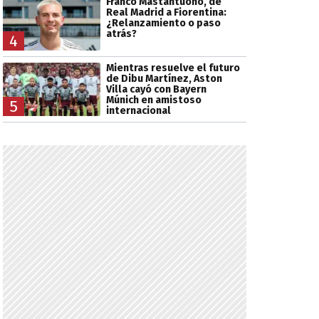
Franco Mastantuono, de
Real Madrid a Fiorentina:
¿Relanzamiento o paso
atrás?
4
Mientras resuelve el futuro
de Dibu Martínez, Aston
Villa cayó con Bayern
Múnich en amistoso
5
internacional