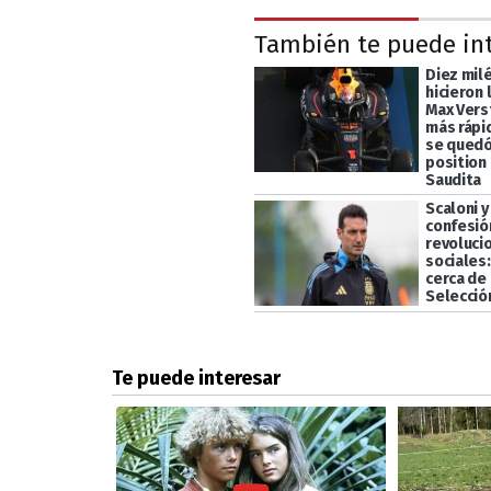
También te puede in
Diez mil
hicieron 
Max Vers
más rápi
se quedó
position 
Saudita
Scaloni y
confesió
revoluci
sociales
cerca de 
Selecció