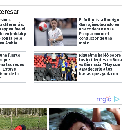
teresar
ésimas
El futbolista Rodrigo
la diferencia:
Garro, involucrado en
tappen fue el
un accidente en La
do en Jeddah y
Pampa: murió el
 con la pole
conductor de una
en Arabia
moto
 una fuerte
Riquelme habló sobre
n que
los incidentes en Boca
onó las redes
vs Gimnasia: "Hay que
: "Estuve
agradecerle a los
irme de la
barras que ayudaron"
n"