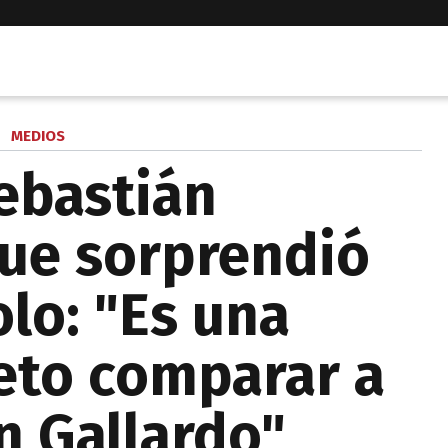
MEDIOS
Sebastián
ue sorprendió
olo: "Es una
peto comparar a
n Gallardo"