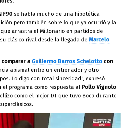
dores
.
N F90
se habla mucho de una hipotética
ición pero también sobre lo que ya ocurrió y la
que arrastra el Millonario en partidos de
su clásico rival desde la llegada de
Marcelo
o comparar a
Guillermo Barros Schelotto
con
ncia abismal entre un entrenador y otro
s. Lo digo con total sinceridad", expresó
n el programa como respuesta al
Pollo Vignolo
ellizo como el mejor DT que tuvo Boca durante
superclásicos.