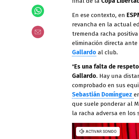
final de la
Copa Liberta
En ese contexto, en
ESP
revancha en la actual ed
tremenda racha positiva 
eliminación directa ante 
Gallardo
al club.
"
Es una falta de respet
Gallardo
. Hay una dista
comprobado en sus equipo
Sebastián Domínguez
e
que suele ponderar al M
la racha adversa en los 