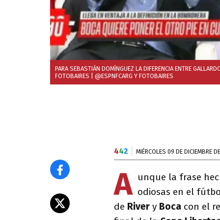
PARA SEBASTIÁN DOMÍNGUEZ LA DIFERENCIA ENTRE GALLARD
FOTOBAIRES
| @ESPNFCARG Y FOTOBAIRES
4
4
2
MIÉRCOLES 09 DE DICIEMBRE D
A
unque la frase he
odiosas en el fútb
de
River
y
Boca
con el r