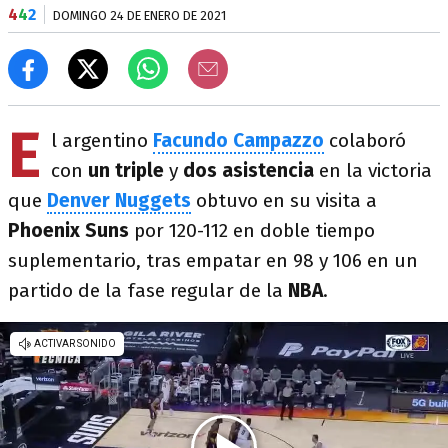
4
4
2
DOMINGO 24 DE ENERO DE 2021
E
l argentino
Facundo Campazzo
colaboró
con
un triple
y
dos asistencia
en la victoria
que
Denver Nuggets
obtuvo en su visita a
Phoenix Suns
por 120-112 en doble tiempo
suplementario, tras empatar en 98 y 106 en un
partido de la fase regular de la
NBA
.