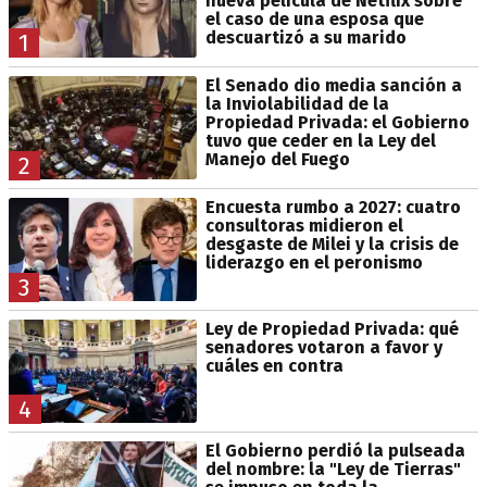
nueva película de Netflix sobre
el caso de una esposa que
descuartizó a su marido
1
El Senado dio media sanción a
la Inviolabilidad de la
Propiedad Privada: el Gobierno
tuvo que ceder en la Ley del
Manejo del Fuego
2
Encuesta rumbo a 2027: cuatro
consultoras midieron el
desgaste de Milei y la crisis de
liderazgo en el peronismo
3
Ley de Propiedad Privada: qué
senadores votaron a favor y
cuáles en contra
4
El Gobierno perdió la pulseada
del nombre: la "Ley de Tierras"