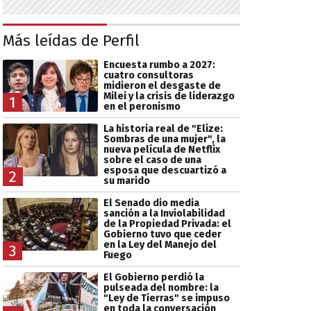
Más leídas de Perfil
Encuesta rumbo a 2027:
cuatro consultoras
midieron el desgaste de
Milei y la crisis de liderazgo
1
en el peronismo
La historia real de "Elize:
Sombras de una mujer", la
nueva película de Netflix
sobre el caso de una
esposa que descuartizó a
2
su marido
El Senado dio media
sanción a la Inviolabilidad
de la Propiedad Privada: el
Gobierno tuvo que ceder
en la Ley del Manejo del
3
Fuego
El Gobierno perdió la
pulseada del nombre: la
"Ley de Tierras" se impuso
en toda la conversación