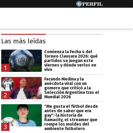
Las más leídas
Comienza la Fecha 4 del
Torneo Clausura 2026: qué
partidos se juegan este
viernes y dónde verlos en
1
vivo
Facundo Medina y la
anécdota viral con un
gomero que criticó a la
Selección Argentina tras el
2
Mundial 2026
"Me gusta el fútbol desde
antes de saber que era
gay": la historia de
Ramacity, el streamer que
rompe los moldes del
3
ambiente futbolero