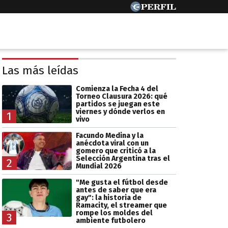
Las más leídas
Comienza la Fecha 4 del
Torneo Clausura 2026: qué
partidos se juegan este
viernes y dónde verlos en
1
vivo
Facundo Medina y la
anécdota viral con un
gomero que criticó a la
Selección Argentina tras el
2
Mundial 2026
"Me gusta el fútbol desde
antes de saber que era
gay": la historia de
Ramacity, el streamer que
rompe los moldes del
3
ambiente futbolero