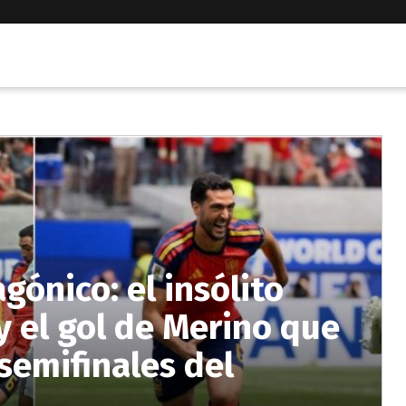
gónico: el insólito
 el gol de Merino que
semifinales del