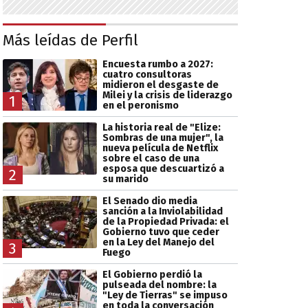
Más leídas de Perfil
Encuesta rumbo a 2027:
cuatro consultoras
midieron el desgaste de
Milei y la crisis de liderazgo
1
en el peronismo
La historia real de "Elize:
Sombras de una mujer", la
nueva película de Netflix
sobre el caso de una
esposa que descuartizó a
2
su marido
El Senado dio media
sanción a la Inviolabilidad
de la Propiedad Privada: el
Gobierno tuvo que ceder
en la Ley del Manejo del
3
Fuego
El Gobierno perdió la
pulseada del nombre: la
"Ley de Tierras" se impuso
en toda la conversación