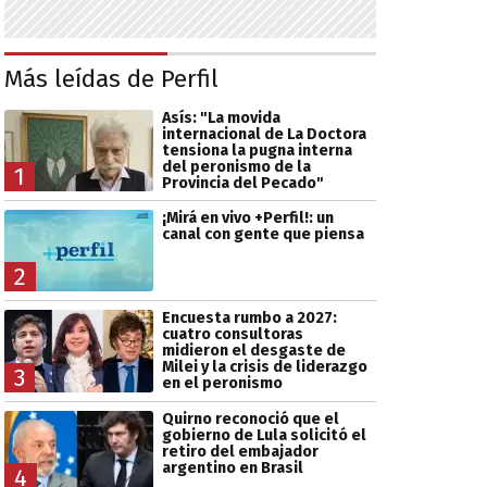
Más leídas de Perfil
Asís: "La movida
internacional de La Doctora
tensiona la pugna interna
del peronismo de la
1
Provincia del Pecado"
¡Mirá en vivo +Perfil!: un
canal con gente que piensa
2
Encuesta rumbo a 2027:
cuatro consultoras
midieron el desgaste de
Milei y la crisis de liderazgo
3
en el peronismo
Quirno reconoció que el
gobierno de Lula solicitó el
retiro del embajador
argentino en Brasil
4