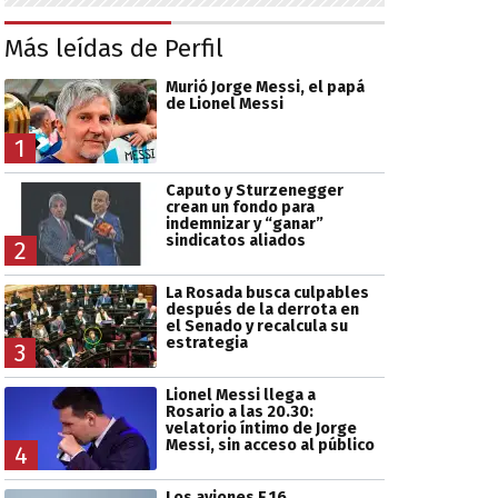
Más leídas de Perfil
Murió Jorge Messi, el papá
de Lionel Messi
1
Caputo y Sturzenegger
crean un fondo para
indemnizar y “ganar”
sindicatos aliados
2
La Rosada busca culpables
después de la derrota en
el Senado y recalcula su
estrategia
3
Lionel Messi llega a
Rosario a las 20.30:
velatorio íntimo de Jorge
Messi, sin acceso al público
4
Los aviones F 16