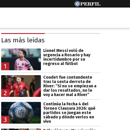
Las más leídas
Lionel Messi voló de
urgencia a Rosario y hay
incertidumbre por su
regreso al fútbol
1
Coudet fue contundente
tras la sexta derrota de
River: “Si no se empiezan a
dar los resultados, no le
2
voy a hacer mal a River”
Continúa la Fecha 4 del
Torneo Clausura 2026: qué
partidos se juegan este
sábado y dónde verlos en
3
vivo