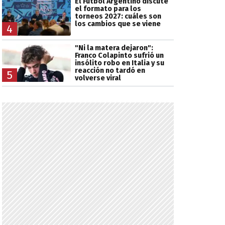
El Fútbol Argentino discute
el formato para los
torneos 2027: cuáles son
los cambios que se viene
4
"Ni la matera dejaron":
Franco Colapinto sufrió un
insólito robo en Italia y su
reacción no tardó en
5
volverse viral