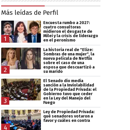
Más leídas de Perfil
Encuesta rumbo a 2027:
cuatro consultoras
midieron el desgaste de
Milei y la crisis de liderazgo
1
en el peronismo
La historia real de "Elize:
Sombras de una mujer", la
nueva película de Netflix
sobre el caso de una
esposa que descuartizó a
2
su marido
El Senado dio media
sanción a la Inviolabilidad
de la Propiedad Privada: el
Gobierno tuvo que ceder
en la Ley del Manejo del
3
Fuego
Ley de Propiedad Privada:
qué senadores votaron a
favor y cuáles en contra
4