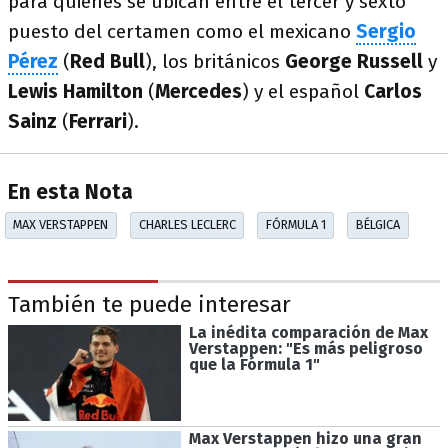
para quienes se ubican entre el tercer y sexto
puesto del certamen como el mexicano
Sergio
Pérez
(
Red Bull
), los británicos
George Russell
y
Lewis Hamilton
(
Mercedes
) y el español
Carlos
Sainz
(
Ferrari
).
En esta Nota
MAX VERSTAPPEN
CHARLES LECLERC
FÓRMULA 1
BÉLGICA
También te puede interesar
La inédita comparación de Max
Verstappen: "Es más peligroso
que la Fórmula 1"
Max Verstappen hizo una gran