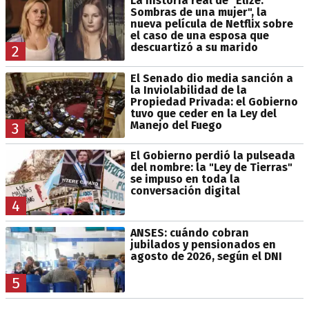
La historia real de "Elize:
Sombras de una mujer", la
nueva película de Netflix sobre
el caso de una esposa que
descuartizó a su marido
2
El Senado dio media sanción a
la Inviolabilidad de la
Propiedad Privada: el Gobierno
tuvo que ceder en la Ley del
Manejo del Fuego
3
El Gobierno perdió la pulseada
del nombre: la "Ley de Tierras"
se impuso en toda la
conversación digital
4
ANSES: cuándo cobran
jubilados y pensionados en
agosto de 2026, según el DNI
5