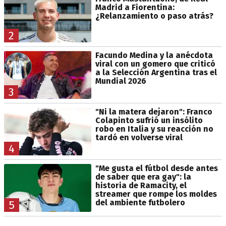
Madrid a Fiorentina:
¿Relanzamiento o paso atrás?
2
Facundo Medina y la anécdota
viral con un gomero que criticó
a la Selección Argentina tras el
Mundial 2026
3
"Ni la matera dejaron": Franco
Colapinto sufrió un insólito
robo en Italia y su reacción no
tardó en volverse viral
4
"Me gusta el fútbol desde antes
de saber que era gay": la
historia de Ramacity, el
streamer que rompe los moldes
del ambiente futbolero
5