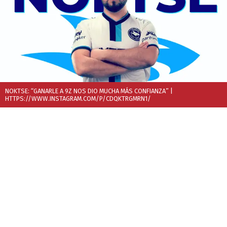
NOKTSE: “GANARLE A 9Z NOS DIO MUCHA MÁS CONFIANZA”
|
HTTPS://WWW.INSTAGRAM.COM/P/CDQKTRGMRN1/