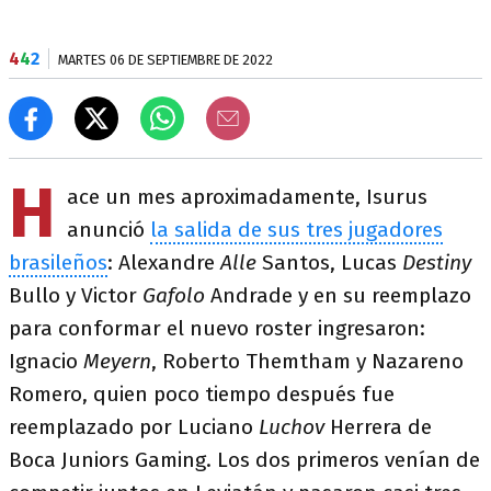
4
4
2
MARTES 06 DE SEPTIEMBRE DE 2022
H
ace un mes aproximadamente, Isurus
anunció
la salida de sus tres jugadores
brasileños
: Alexandre
Alle
Santos, Lucas
Destiny
Bullo y Victor
Gafolo
Andrade y en su reemplazo
para conformar el nuevo roster ingresaron:
Ignacio
Meyern
, Roberto Themtham y Nazareno
Romero, quien poco tiempo después fue
reemplazado por Luciano
Luchov
Herrera de
Boca Juniors Gaming. Los dos primeros venían de