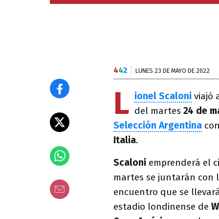
4
4
2
LUNES 23 DE MAYO DE 2022
L
ionel Scaloni
viajó 
del martes
24 de m
Selección Argentina
con
Italia
.
Scaloni
emprenderá el ci
martes se juntarán con l
encuentro que se llevar
estadio londinense de
W