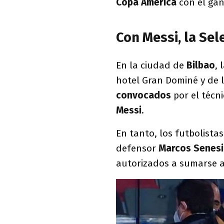
Copa
América
con el ga
Con Messi, la Sel
En la ciudad de
Bilbao
, 
hotel Gran Dominé y de 
convocados
por el técn
Messi
.
En tanto, los futbolista
defensor
Marcos Senesi
autorizados a sumarse a