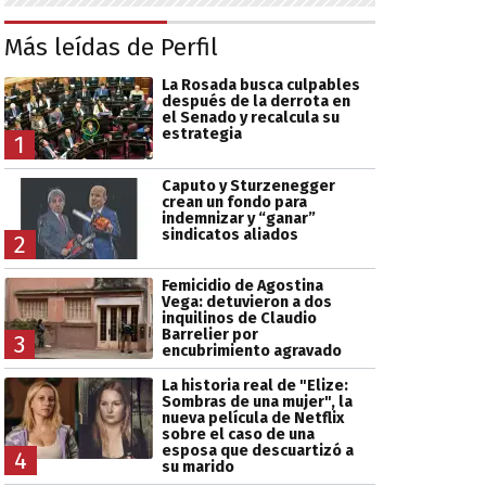
Más leídas de Perfil
La Rosada busca culpables
después de la derrota en
el Senado y recalcula su
estrategia
1
Caputo y Sturzenegger
crean un fondo para
indemnizar y “ganar”
sindicatos aliados
2
Femicidio de Agostina
Vega: detuvieron a dos
inquilinos de Claudio
Barrelier por
3
encubrimiento agravado
La historia real de "Elize:
Sombras de una mujer", la
nueva película de Netflix
sobre el caso de una
esposa que descuartizó a
4
su marido