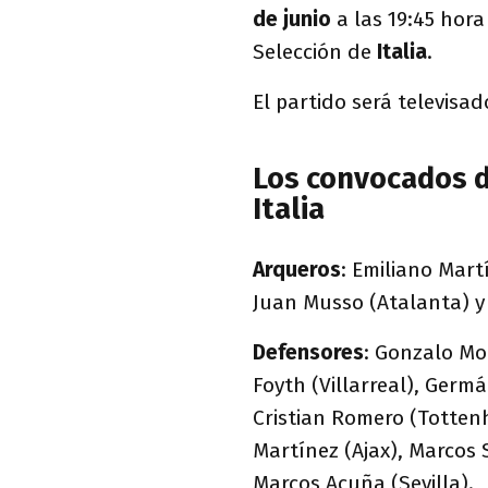
de junio
a las 19:45 hora 
Selección de
Italia
.
El partido será televisa
Los convocados de
Italia
Arqueros
: Emiliano Mart
Juan Musso (Atalanta) y 
Defensores
: Gonzalo Mon
Foyth (Villarreal), Germ
Cristian Romero (Totten
Martínez (Ajax), Marcos S
Marcos Acuña (Sevilla).