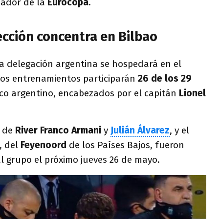
nador de la
Eurocopa
.
ección concentra en Bilbao
la delegación argentina se hospedará en el
los entrenamientos participarán
26 de los 29
ico argentino, encabezados por el capitán
Lionel
s de
River
Franco Armani
y
Julián Álvarez
, y el
, del
Feyenoord
de los Países Bajos, fueron
l grupo el próximo jueves 26 de mayo.