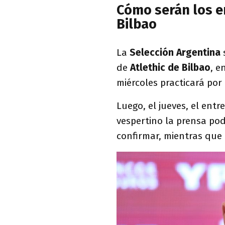
Cómo serán los e
Bilbao
La
Selección
Argentina
s
de
Atlethic de Bilbao
, e
miércoles practicará po
Luego, el jueves, el ent
vespertino la prensa podr
confirmar, mientras que e