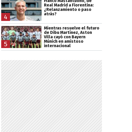
Franco Mastantuono, de
Real Madrid a Fiorentina:
¿Relanzamiento o paso
atrás?
4
Mientras resuelve el futuro
de Dibu Martínez, Aston
Villa cayó con Bayern
Múnich en amistoso
5
internacional