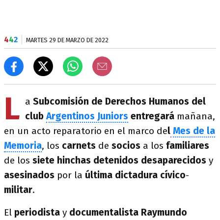
4
4
2
MARTES 29 DE MARZO DE 2022
L
a
Subcomisión de Derechos Humanos del
club
Argentinos Juniors
entregará
mañana,
en un acto reparatorio en el marco de
l
Mes de la
Memoria
, los
carnets
de
socios
a los
familiares
de los
siete hinchas detenidos desaparecidos
y
asesinados
por la
última dictadura cívico
-
militar
.
El
periodista
y
documentalista Raymundo