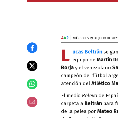
4
4
2
MIÉRCOLES 19 DE JULIO DE 202
L
ucas Beltrán
se gan
equipo de
Martín D
Borja
y el venezolano
Sa
campeón del fútbol arge
atención del
Atlético M
El medio
Relevo
de Españ
carpeta a
Beltrán
para f
de la pelea por
Mateo R