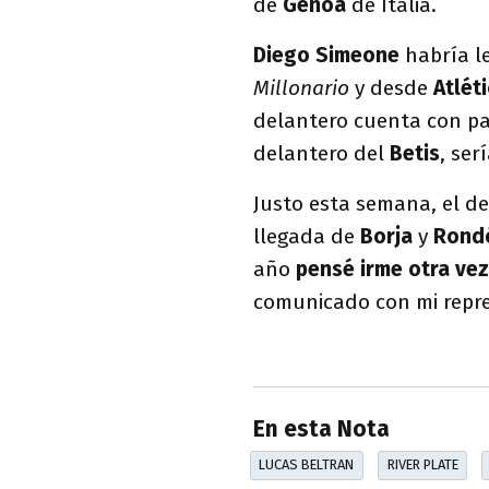
de
Genoa
de Italia.
Diego Simeone
habría le
Millonario
y desde
Atlét
delantero cuenta con pas
delantero del
Betis
, ser
Justo esta semana, el d
llegada de
Borja
y
Rond
año
pensé irme otra ve
comunicado con mi repr
En esta Nota
LUCAS BELTRAN
RIVER PLATE