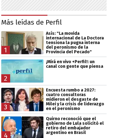
Más leídas de Perfil
Asís: "La movida
internacional de La Doctora
tensiona la pugna interna
del peronismo de la
1
Provincia del Pecado"
¡Mirá en vivo +Perfil!: un
canal con gente que piensa
2
Encuesta rumbo a 2027:
cuatro consultoras
midieron el desgaste de
Milei y la crisis de liderazgo
3
en el peronismo
Quirno reconoció que el
gobierno de Lula solicitó el
retiro del embajador
argentino en Brasil
4