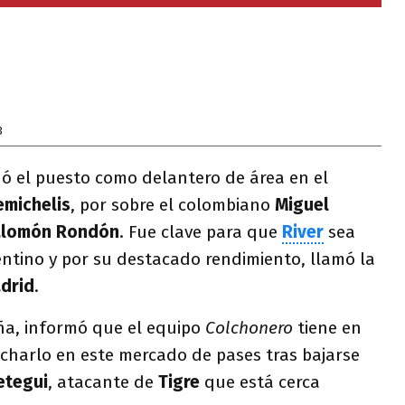
3
ó el puesto como delantero de área en el
emichelis
, por sobre el colombiano
Miguel
lomón Rondón
. Fue clave para que
River
sea
ntino y por su destacado rendimiento, llamó la
adrid
.
a, informó que el equipo
Colchonero
tiene en
icharlo en este mercado de pases tras bajarse
etegui
, atacante de
Tigre
que está cerca