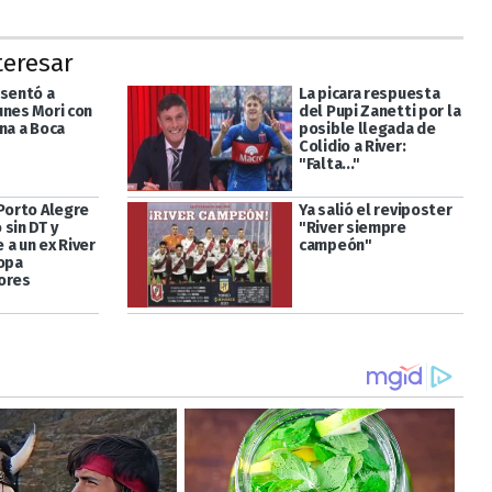
teresar
esentó a
La picara respuesta
unes Mori con
del Pupi Zanetti por la
na a Boca
posible llegada de
Colidio a River:
"Falta..."
 Porto Alegre
Ya salió el reviposter
sin DT y
"River siempre
 a un ex River
campeón"
Copa
ores