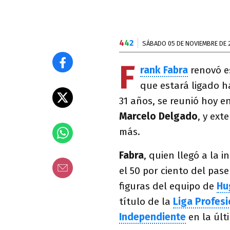
4
4
2
SÁBADO 05 DE NOVIEMBRE DE 
F
rank Fabra
renovó e
que estará ligado h
31 años, se reunió hoy en
Marcelo Delgado
, y ext
más.
Fabra
, quien llegó a la 
el 50 por ciento del pas
figuras del equipo de
Hu
título de la
Liga Profesi
Independiente
en la últ