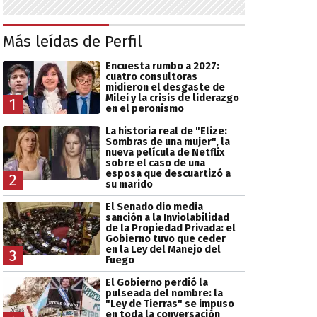
Más leídas de Perfil
Encuesta rumbo a 2027:
cuatro consultoras
midieron el desgaste de
Milei y la crisis de liderazgo
1
en el peronismo
La historia real de "Elize:
Sombras de una mujer", la
nueva película de Netflix
sobre el caso de una
esposa que descuartizó a
2
su marido
El Senado dio media
sanción a la Inviolabilidad
de la Propiedad Privada: el
Gobierno tuvo que ceder
en la Ley del Manejo del
3
Fuego
El Gobierno perdió la
pulseada del nombre: la
"Ley de Tierras" se impuso
en toda la conversación