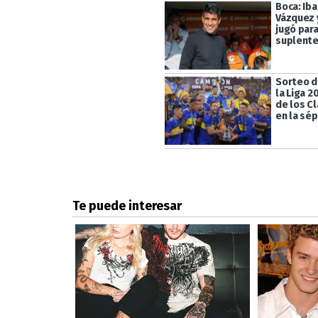
Boca: Iba
Vázquez 
jugó para
suplent
Sorteo d
la Liga 2
de los Cl
en la sé