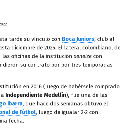
2022
sta tarde su vínculo con
Boca Juniors
, club al
asta diciembre de 2025. El lateral colombiano, de
 las oficinas de la institución
xeneize
con
endieron su contrato por por tres temporadas
institución en 2016 (luego de habérsele comprado
e a
Independiente Medellín
), fue una de las
go Ibarra
, que hace dos semanas obtuvo el
onal de Fútbol
, luego de igualar 2-2 con
ima fecha.