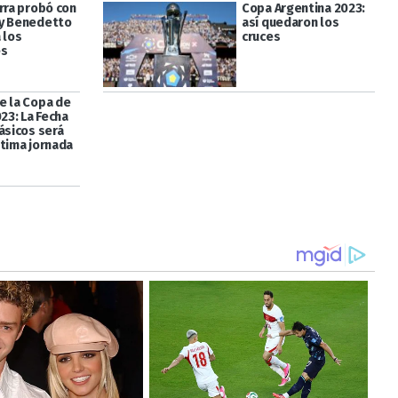
rra probó con
Copa Argentina 2023:
y Benedetto
así quedaron los
 los
cruces
es
e la Copa de
023: La Fecha
ásicos será
ptima jornada