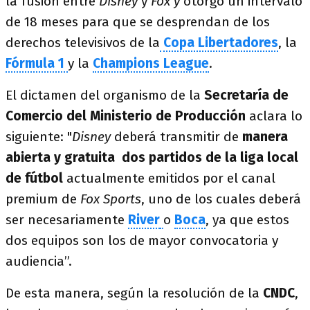
la fusión entre
Disney
y
Fox y
otorgó un intervalo
de 18 meses para que se desprendan de los
derechos televisivos de la
Copa Libertadores
, la
Fórmula 1
y la
Champions League
.
El dictamen del organismo de la
Secretaría de
Comercio del Ministerio de Producción
aclara lo
siguiente: "
Disney
deberá transmitir de
manera
abierta y gratuita
dos partidos de la liga local
de fútbol
actualmente emitidos por el canal
premium de
Fox Sports
, uno de los cuales deberá
ser necesariamente
River
o
Boca
, ya que estos
dos equipos son los de mayor convocatoria y
audiencia”.
De esta manera, según la resolución de la
CNDC
,