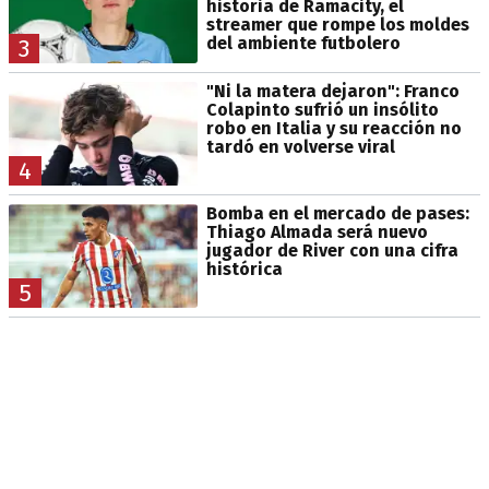
historia de Ramacity, el
streamer que rompe los moldes
del ambiente futbolero
3
"Ni la matera dejaron": Franco
Colapinto sufrió un insólito
robo en Italia y su reacción no
tardó en volverse viral
4
Bomba en el mercado de pases:
Thiago Almada será nuevo
jugador de River con una cifra
histórica
5