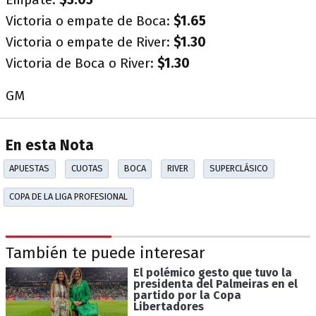
Victoria o empate de Boca:
$1.65
Victoria o empate de River:
$1.30
Victoria de Boca o River:
$1.30
GM
En esta Nota
APUESTAS
CUOTAS
BOCA
RIVER
SUPERCLÁSICO
COPA DE LA LIGA PROFESIONAL
También te puede interesar
El polémico gesto que tuvo la
presidenta del Palmeiras en el
partido por la Copa
Libertadores