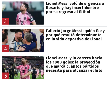
Lionel Messi voló de urgencia a
Rosario y hay incertidumbre
por su regreso al fútbol
3
Falleció Jorge Messi: quién fue y
por qué resultó determinante
en la vida deportiva de Lionel
4
Lionel Messi y la carrera hacia
los 1000 goles: la proyección
que marca cuántos partidos
necesita para alcanzar el hito
5