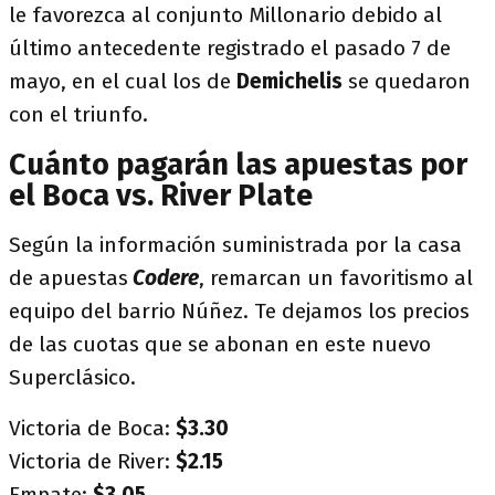
le favorezca al conjunto Millonario debido al
último antecedente registrado el pasado 7 de
mayo, en el cual los de
Demichelis
se quedaron
con el triunfo.
Cuánto pagarán las apuestas por
el Boca vs. River Plate
Según la información suministrada por la casa
de apuestas
Codere
, remarcan un favoritismo al
equipo del barrio Núñez. Te dejamos los precios
de las cuotas que se abonan en este nuevo
Superclásico.
Victoria de Boca:
$3.30
Victoria de River:
$2.15
Empate:
$3.05