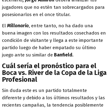
jugadores que no estén tan sobrecargados para
posesionarlos en el once titular.
El
Millonario
, entre tanto, no ha dado una
buena imagen con los resultados cosechados en
condición de visitante y llega a este importante
partido luego de haber empatado su último
juego ante su similar de
Banfield.
Cuál sería el pronóstico para el
Boca vs. River de la Copa de la Liga
Profesional
Sin duda este es un partido totalmente
diferente y debido a los últimos resultados y las
recientes campañas, la tendencia posiblemente