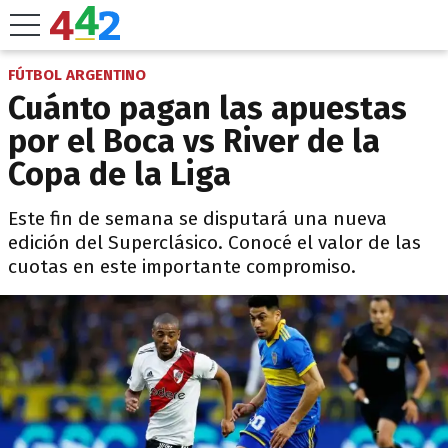
FÚTBOL ARGENTINO
Cuánto pagan las apuestas
por el Boca vs River de la
Copa de la Liga
Este fin de semana se disputará una nueva
edición del Superclásico. Conocé el valor de las
cuotas en este importante compromiso.