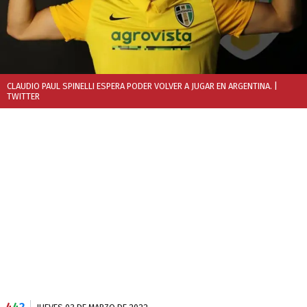
CLAUDIO PAUL SPINELLI ESPERA PODER VOLVER A JUGAR EN ARGENTINA.
|
TWITTER
4
4
2