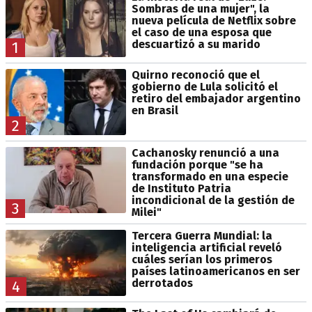
Sombras de una mujer", la
nueva película de Netflix sobre
el caso de una esposa que
descuartizó a su marido
1
Quirno reconoció que el
gobierno de Lula solicitó el
retiro del embajador argentino
en Brasil
2
Cachanosky renunció a una
fundación porque "se ha
transformado en una especie
de Instituto Patria
incondicional de la gestión de
3
Milei"
Tercera Guerra Mundial: la
inteligencia artificial reveló
cuáles serían los primeros
países latinoamericanos en ser
derrotados
4