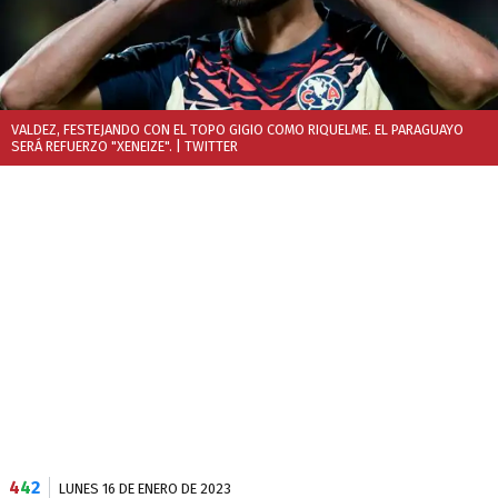
VALDEZ, FESTEJANDO CON EL TOPO GIGIO COMO RIQUELME. EL PARAGUAYO
SERÁ REFUERZO "XENEIZE".
| TWITTER
4
4
2
LUNES 16 DE ENERO DE 2023